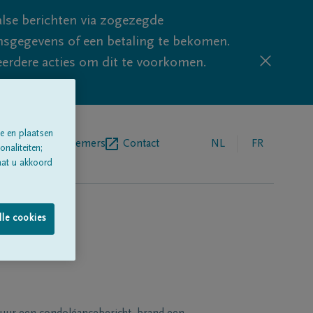
lse berichten via zogezegde
sgegevens of een betaling te bekomen.
eerdere acties om dit te voorkomen.
e en plaatsen
egrafenisondernemers
Contact
NL
FR
naliteiten;
aat u akkoord
lle cookies