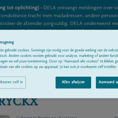
ng tot oplichting) -
DELA ontvangt meldingen over va
ondoléance tracht men mailadressen, andere persoon
controleer de afzender zorgvuldig. DELA onderneemt m
 nooit volledig uit te sluiten, dus blijf waakzaam.
nisgeving
te gebruikt cookies. Sommige zijn nodig voor de goede werking van de websit
Alle rouwberichten
Over ons
B
sch. Andere cookies worden gebruikt voor analyse, marketing of andere functio
ragen we wél jouw toestemming. Door op “Aanvaard alle cookies” te klikken g
laan van alle cookies op uw apparaat. Je kan ook je voorkeuren zelf instellen.
rkeuren zelf in
Alles afwijzen
Aanvaard a
RYCKX