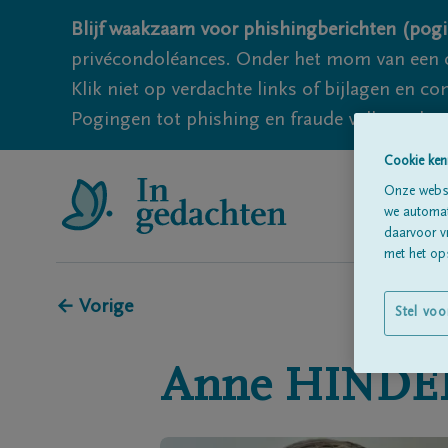
Blijf waakzaam voor phishingberichten (pogi
privécondoléances. Onder het mom van een c
Klik niet op verdachte links of bijlagen en 
Pogingen tot phishing en fraude vallen echter
Cookie ken
Onze websi
we automati
daarvoor v
met het ops
← Vorige
Stel voo
Anne
HINDE