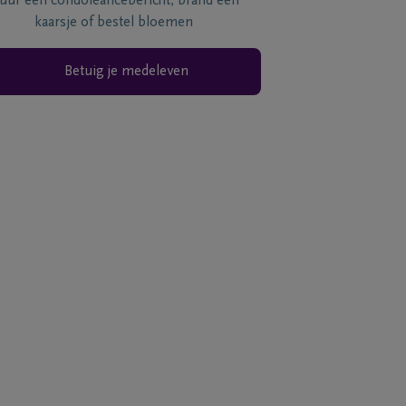
tuur een condoléancebericht, brand een
kaarsje of bestel bloemen
Betuig je medeleven