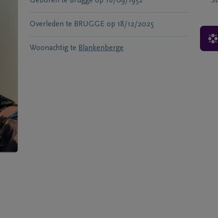
Geboren te
Brugge
op
16/09/1952
S
Overleden te
BRUGGE
op
18/12/2025
Woonachtig te
Blankenberge