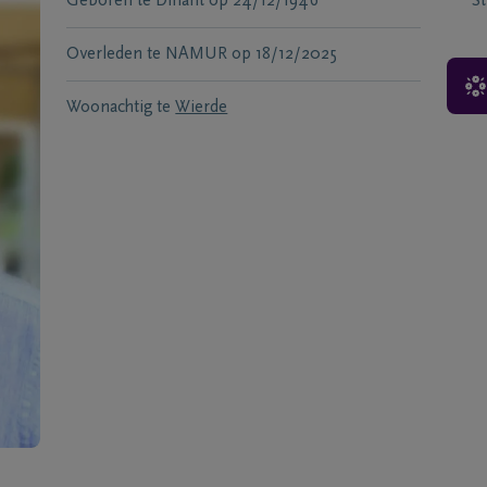
Geboren te
Dinant
op
24/12/1946
S
Overleden te
NAMUR
op
18/12/2025
Woonachtig te
Wierde