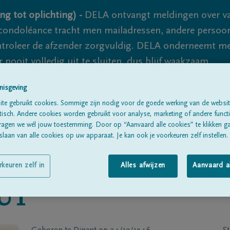
ng tot oplichting) -
DELA ontvangt meldingen over va
ondoléance tracht men mailadressen, andere persoon
controleer de afzender zorgvuldig. DELA onderneemt m
 nooit volledig uit te sluiten, dus blijf waakzaam.
nisgeving
te gebruikt cookies. Sommige zijn nodig voor de goede werking van de websit
Alle rouwberichten
Over ons
B
sch. Andere cookies worden gebruikt voor analyse, marketing of andere functio
ragen we wél jouw toestemming. Door op “Aanvaard alle cookies” te klikken g
laan van alle cookies op uw apparaat. Je kan ook je voorkeuren zelf instellen.
rkeuren zelf in
Alles afwijzen
Aanvaard a
UT