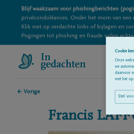
Blijf waakzaam voor phishingberichten (pogi
privécondoléances. Onder het mom van een c
Klik niet op verdachte links of bijlagen en 
Pogingen tot phishing en fraude vallen echter
Cookie ken
Onze websi
we automati
daarvoor v
met het ops
← Vorige
Stel voo
Francis
LAFF