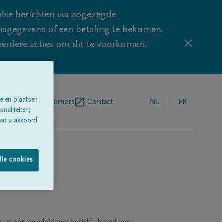
lse berichten via zogezegde
sgegevens of een betaling te bekomen.
eerdere acties om dit te voorkomen.
e en plaatsen
egrafenisondernemers
Contact
NL
FR
naliteiten;
aat u akkoord
lle cookies