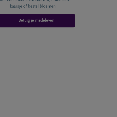
tuur een condoléancebericht, brand een
kaarsje of bestel bloemen
Betuig je medeleven