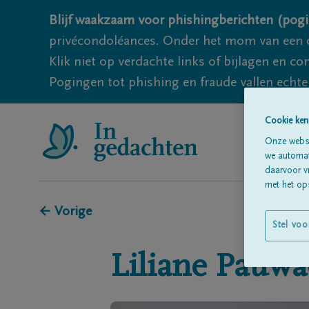
Blijf waakzaam voor phishingberichten (pogi
privécondoléances. Onder het mom van een c
Klik niet op verdachte links of bijlagen en 
Pogingen tot phishing en fraude vallen echter
Cookie ken
Onze websi
we automati
daarvoor v
met het ops
← Vorige
Stel voo
Liliane
Pauwa