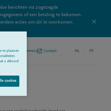
lse berichten via zogezegde
sgegevens of een betaling te bekomen.
eerdere acties om dit te voorkomen.
egrafenisondernemers
Contact
NL
FR
e en plaatsen
naliteiten;
aat u akkoord
lle cookies