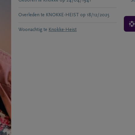
Geboren te
Knokke
op
24/04/1941
S
Overleden te
KNOKKE-HEIST
op
18/12/2025
Woonachtig te
Knokke-Heist