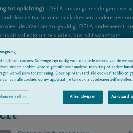
ng tot oplichting) -
DELA ontvangt meldingen over va
ondoléance tracht men mailadressen, andere persoon
controleer de afzender zorgvuldig. DELA onderneemt m
 nooit volledig uit te sluiten, dus blijf waakzaam.
nisgeving
Alle rouwberichten
Over ons
B
te gebruikt cookies. Sommige zijn nodig voor de goede werking van de websit
sch. Andere cookies worden gebruikt voor analyse, marketing of andere functio
ragen we wél jouw toestemming. Door op “Aanvaard alle cookies” te klikken g
laan van alle cookies op uw apparaat. Je kan ook je voorkeuren zelf instellen.
rkeuren zelf in
Alles afwijzen
Aanvaard a
ert