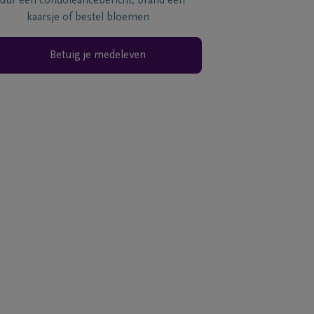
tuur een condoléancebericht, brand een
kaarsje of bestel bloemen
Betuig je medeleven