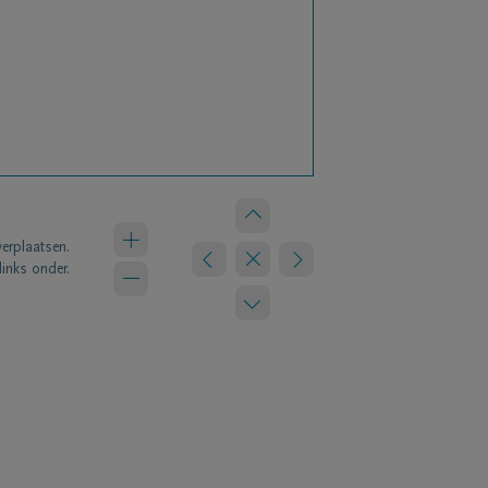
verplaatsen.
links onder.