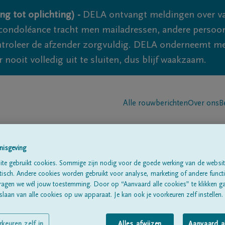
ng tot oplichting) -
DELA ontvangt meldingen over va
ondoléance tracht men mailadressen, andere persoon
controleer de afzender zorgvuldig. DELA onderneemt m
 nooit volledig uit te sluiten, dus blijf waakzaam.
Alle rouwberichten
Over ons
B
nisgeving
te gebruikt cookies. Sommige zijn nodig voor de goede werking van de websit
sch. Andere cookies worden gebruikt voor analyse, marketing of andere functio
ragen we wél jouw toestemming. Door op “Aanvaard alle cookies” te klikken g
aert
laan van alle cookies op uw apparaat. Je kan ook je voorkeuren zelf instellen.
rkeuren zelf in
Alles afwijzen
Aanvaard a