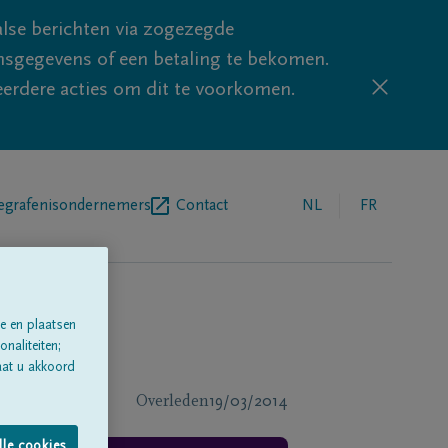
lse berichten via zogezegde
sgegevens of een betaling te bekomen.
eerdere acties om dit te voorkomen.
egrafenisondernemers
Contact
NL
FR
e en plaatsen
naliteiten;
aat u akkoord
Overleden
19/03/2014
lle cookies