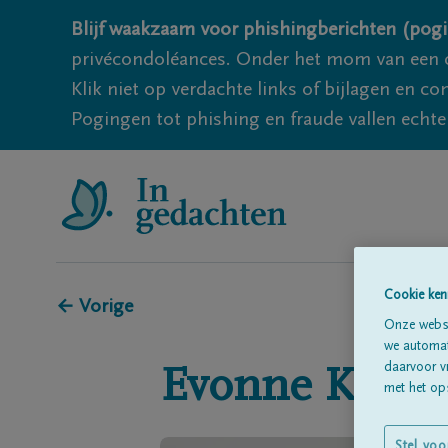
Blijf waakzaam voor phishingberichten (pogi
privécondoléances. Onder het mom van een c
Klik niet op verdachte links of bijlagen en 
Pogingen tot phishing en fraude vallen echter
Cookie ken
← Vorige
Onze websi
we automati
daarvoor v
Evonne
Knock
met het ops
Stel voo