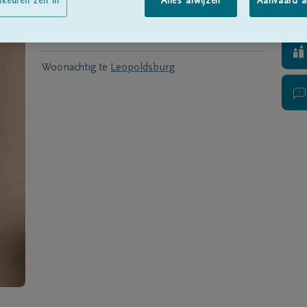
Geboren te
Astrida, Rwanda
op
22/08/1958
rkeuren zelf in
Alles afwijzen
Aanvaard a
Overleden te
GENK
op
19/04/2015
Woonachtig te
Leopoldsburg