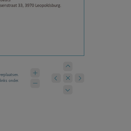
verplaatsen.
links onder.