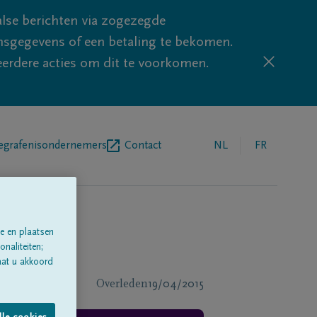
lse berichten via zogezegde
sgegevens of een betaling te bekomen.
eerdere acties om dit te voorkomen.
egrafenisondernemers
Contact
NL
FR
e en plaatsen
naliteiten;
aat u akkoord
Overleden
19/04/2015