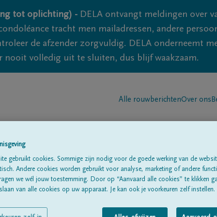
ng tot oplichting) -
DELA ontvangt meldingen over va
ondoléance tracht men mailadressen, andere persoon
controleer de afzender zorgvuldig. DELA onderneemt m
 nooit volledig uit te sluiten, dus blijf waakzaam.
Alle rouwberichten
Over ons
B
nisgeving
te gebruikt cookies. Sommige zijn nodig voor de goede werking van de websit
sch. Andere cookies worden gebruikt voor analyse, marketing of andere functio
ragen we wél jouw toestemming. Door op “Aanvaard alle cookies” te klikken g
laan van alle cookies op uw apparaat. Je kan ook je voorkeuren zelf instellen.