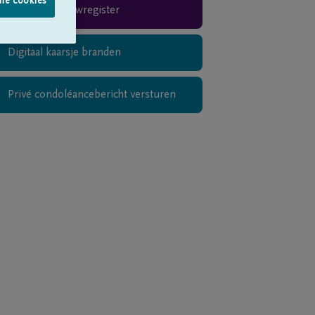
lle cookies
Rouwregister
Digitaal kaarsje branden
Privé condoléancebericht versturen