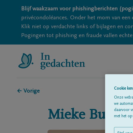
Blijf waakzaam voor phishingberichten (pogi
privécondoléances. Onder het mom van een c
Klik niet op verdachte links of bijlagen en 
Pogingen tot phishing en fraude vallen echter
Cookie ken
← Vorige
Onze websi
we automati
daarvoor v
Mieke
Buedts
met het ops