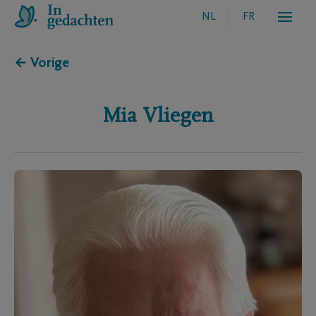
NL
FR
← Vorige
Mia
Vliegen