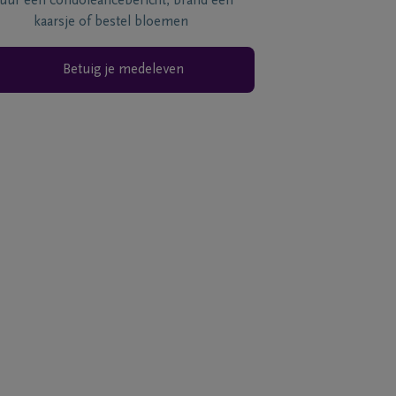
tuur een condoléancebericht, brand een
kaarsje of bestel bloemen
Betuig je medeleven