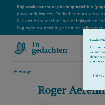
Blijf waakzaam voor phishingberichten (pogi
privécondoléances. Onder het mom van een c
Klik niet op verdachte links of bijlagen en 
Pogingen tot phishing en fraude vallen echter
Cookie ken
Onze websi
we automati
daarvoor v
met het ops
← Vorige
Stel voo
Roger
Aerenh