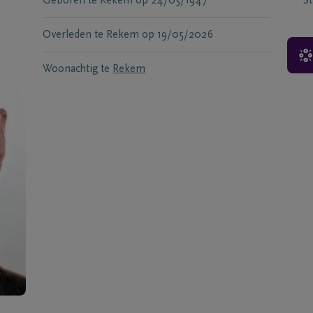
Geboren te
Rekem
op
24/05/1947
S
Overleden te
Rekem
op
19/05/2026
Woonachtig te
Rekem