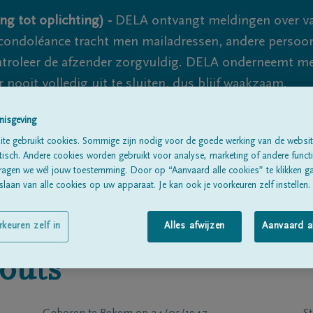
ng tot oplichting) -
DELA ontvangt meldingen over va
ondoléance tracht men mailadressen, andere persoon
controleer de afzender zorgvuldig. DELA onderneemt m
 nooit volledig uit te sluiten, dus blijf waakzaam.
nisgeving
te gebruikt cookies. Sommige zijn nodig voor de goede werking van de websit
Alle rouwberichten
Over ons
B
sch. Andere cookies worden gebruikt voor analyse, marketing of andere functio
ragen we wél jouw toestemming. Door op “Aanvaard alle cookies” te klikken g
laan van alle cookies op uw apparaat. Je kan ook je voorkeuren zelf instellen.
rkeuren zelf in
Alles afwijzen
Aanvaard a
outs