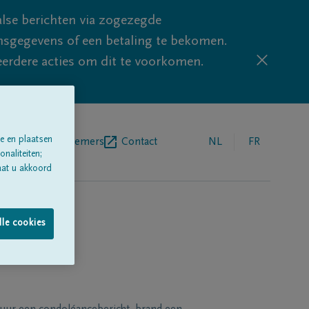
lse berichten via zogezegde
sgegevens of een betaling te bekomen.
eerdere acties om dit te voorkomen.
e en plaatsen
egrafenisondernemers
Contact
NL
FR
naliteiten;
aat u akkoord
lle cookies