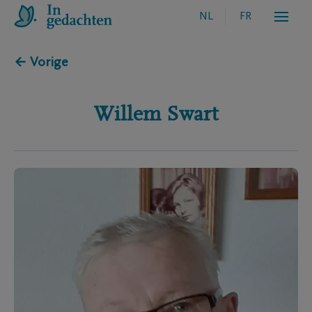
NL
FR
← Vorige
Willem
Swart