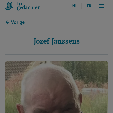
NL
FR
← Vorige
Jozef
Janssens