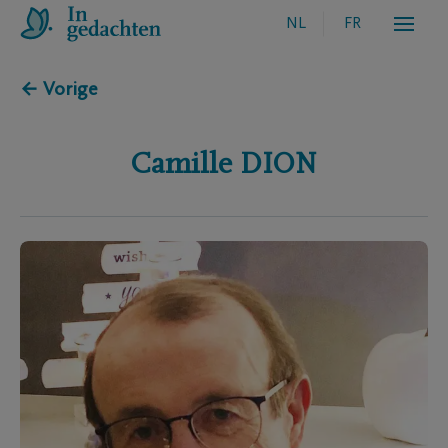
NL
FR
← Vorige
Camille
DION