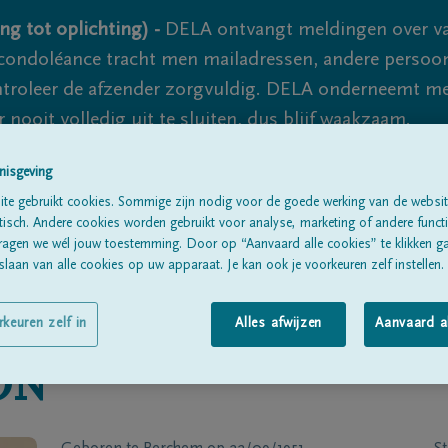
ng tot oplichting) -
DELA ontvangt meldingen over va
ondoléance tracht men mailadressen, andere persoon
controleer de afzender zorgvuldig. DELA onderneemt m
 nooit volledig uit te sluiten, dus blijf waakzaam.
nisgeving
te gebruikt cookies. Sommige zijn nodig voor de goede werking van de websit
Alle rouwberichten
Over ons
B
sch. Andere cookies worden gebruikt voor analyse, marketing of andere functio
ragen we wél jouw toestemming. Door op “Aanvaard alle cookies” te klikken g
laan van alle cookies op uw apparaat. Je kan ook je voorkeuren zelf instellen.
rkeuren zelf in
Alles afwijzen
Aanvaard a
ON