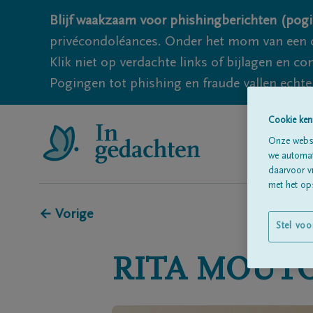
Blijf waakzaam voor phishingberichten (pogi
privécondoléances. Onder het mom van een c
Klik niet op verdachte links of bijlagen en 
Pogingen tot phishing en fraude vallen echter
Cookie ken
Onze websi
we automati
daarvoor v
met het ops
← Vorige
Stel voo
RITA
MOUT