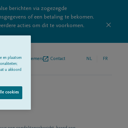
lse berichten via zogezegde
sgegevens of een betaling te bekomen.
eerdere acties om dit te voorkomen.
e en plaatsen
egrafenisondernemers
Contact
NL
FR
naliteiten;
aat u akkoord
lle cookies