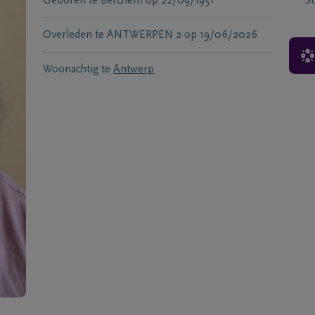
Geboren te
Berchem
op
22/09/1951
S
Overleden te
ANTWERPEN 2
op
19/06/2026
Woonachtig te
Antwerp