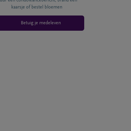
tuur een condoléancebericht, brand een
kaarsje of bestel bloemen
Betuig je medeleven