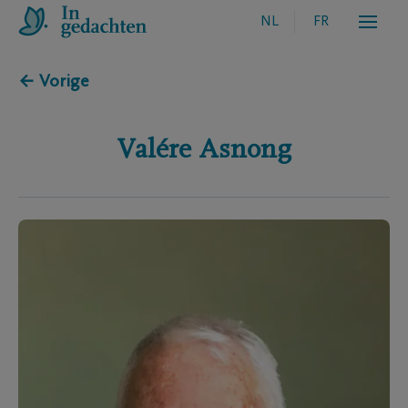
NL
FR
← Vorige
Valére
Asnong