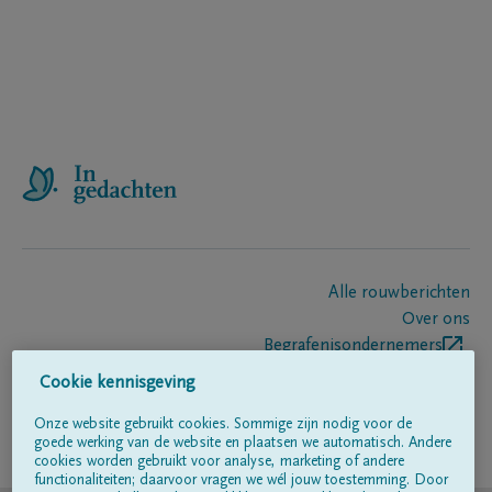
Alle rouwberichten
Over ons
Begrafenisondernemers
Contact
Cookie kennisgeving
Onze website gebruikt cookies. Sommige zijn nodig voor de
goede werking van de website en plaatsen we automatisch. Andere
Volg ons op
cookies worden gebruikt voor analyse, marketing of andere
functionaliteiten; daarvoor vragen we wél jouw toestemming. Door