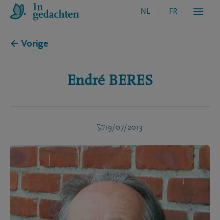
NL
FR
← Vorige
Endré
BERES
19/07/2013