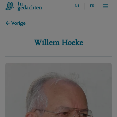
NL
FR
← Vorige
Willem
Hoeke