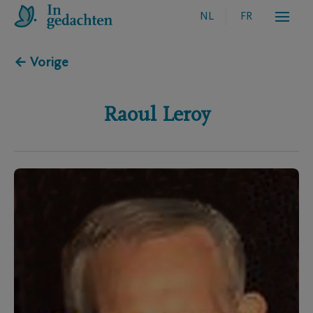
NL
FR
← Vorige
Raoul
Leroy