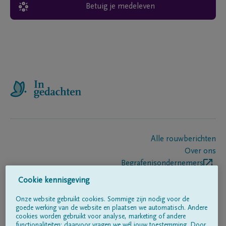
Betuig je medeleven
Alle rouwberichten
Over ons
Begrafenisondernemers
Contact
Cookie kennisgeving
Onze website gebruikt cookies. Sommige zijn nodig voor de
goede werking van de website en plaatsen we automatisch. Andere
Volg ons op
cookies worden gebruikt voor analyse, marketing of andere
functionaliteiten; daarvoor vragen we wél jouw toestemming. Door