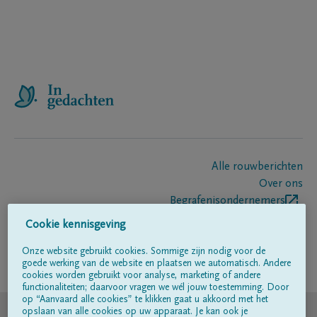
Alle rouwberichten
Over ons
Begrafenisondernemers
Contact
Cookie kennisgeving
Onze website gebruikt cookies. Sommige zijn nodig voor de
goede werking van de website en plaatsen we automatisch. Andere
Volg ons op
cookies worden gebruikt voor analyse, marketing of andere
functionaliteiten; daarvoor vragen we wél jouw toestemming. Door
op “Aanvaard alle cookies” te klikken gaat u akkoord met het
© DELA
opslaan van alle cookies op uw apparaat. Je kan ook je