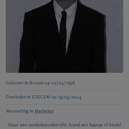
Geboren te
Brussel
op
03/04/1996
Overleden te
EDEGEM
op
19/09/2024
Woonachtig te
Mechelen
Stuur een condoléancebericht, brand een kaarsje of bestel