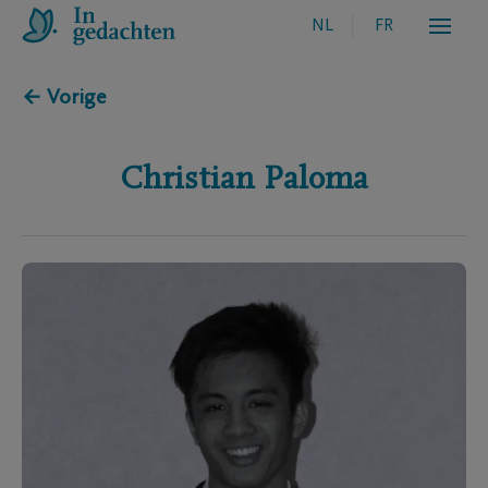
NL
FR
← Vorige
Christian
Paloma