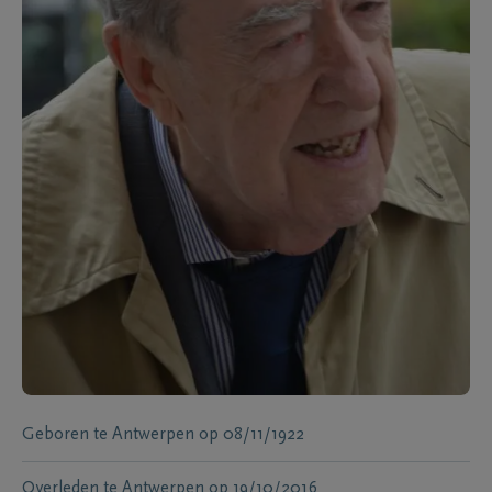
Geboren te
Antwerpen
op
08/11/1922
Overleden te
Antwerpen
op
19/10/2016