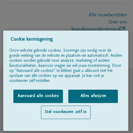
Alle rouwberichten
Over ons
Begrafenisondernemers
Contact
Cookie kennisgeving
Onze website gebruikt cookies. Sommige zijn nodig voor de
goede werking van de website en plaatsen we automatisch. Andere
Volg ons op
cookies worden gebruikt voor analyse, marketing of andere
functionaliteiten; daarvoor vragen we wél jouw toestemming. Door
op “Aanvaard alle cookies” te klikken gaat u akkoord met het
© DELA
opslaan van alle cookies op uw apparaat. Je kan ook je
voorkeuren zelf instellen.
Gebruiksvoorwaarden
Aanvaard alle cookies
Alles afwijzen
Privacyverklaring
Stel voorkeuren zelf in
Toegankelijkheidsverklaring
Cookiebeleid