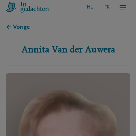
NL
FR
← Vorige
Annita
Van der Auwera