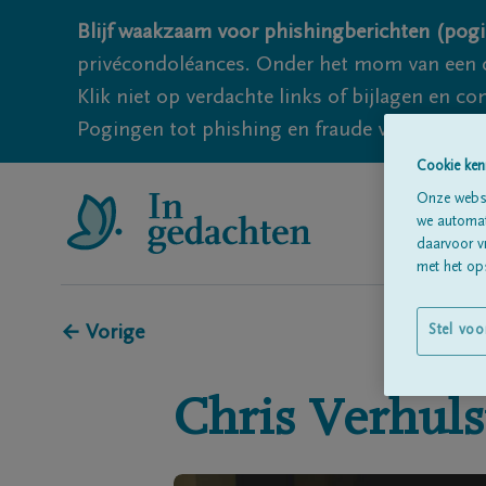
Blijf waakzaam voor phishingberichten (pogi
privécondoléances. Onder het mom van een c
Klik niet op verdachte links of bijlagen en 
Pogingen tot phishing en fraude vallen echter
Cookie ken
Onze websi
we automati
daarvoor v
met het ops
← Vorige
Stel voo
Chris
Verhuls