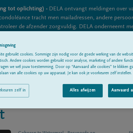
ng tot oplichting) -
DELA ontvangt meldingen over va
ondoléance tracht men mailadressen, andere persoon
controleer de afzender zorgvuldig. DELA onderneemt m
 nooit volledig uit te sluiten, dus blijf waakzaam.
nisgeving
te gebruikt cookies. Sommige zijn nodig voor de goede werking van de websit
sch. Andere cookies worden gebruikt voor analyse, marketing of andere functio
Alle rouwberichten
Over ons
B
ragen we wél jouw toestemming. Door op “Aanvaard alle cookies” te klikken g
laan van alle cookies op uw apparaat. Je kan ook je voorkeuren zelf instellen.
rkeuren zelf in
Alles afwijzen
Aanvaard a
t