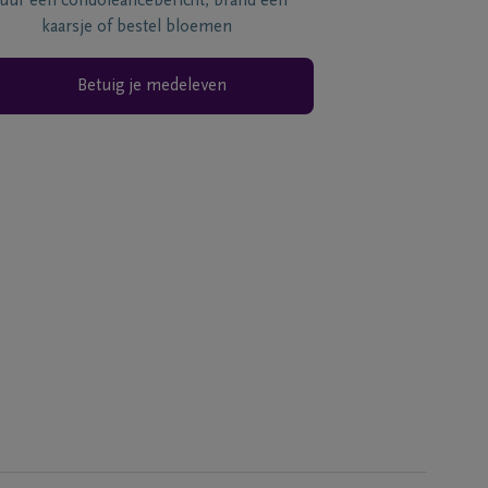
tuur een condoléancebericht, brand een
kaarsje of bestel bloemen
Betuig je medeleven