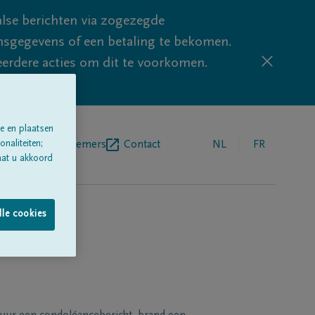
lse berichten via zogezegde
sgegevens of een betaling te bekomen.
eerdere acties om dit te voorkomen.
e en plaatsen
naliteiten;
egrafenisondernemers
Contact
NL
FR
aat u akkoord
lle cookies