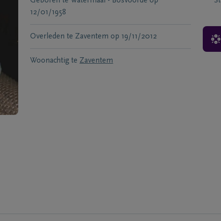
Geboren te
Watermaal - Bosvoorde
op
S
12/01/1958
Overleden te
Zaventem
op
19/11/2012
Woonachtig te
Zaventem