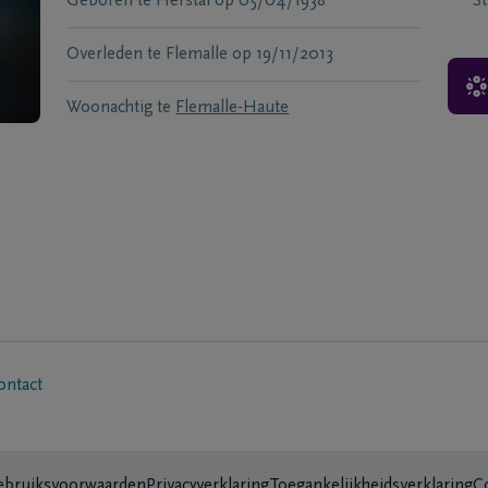
Geboren te
Herstal
op
05/04/1938
S
Overleden te
Flemalle
op
19/11/2013
Woonachtig te
Flemalle-Haute
ontact
bruiksvoorwaarden
Privacyverklaring
Toegankelijkheidsverklaring
C