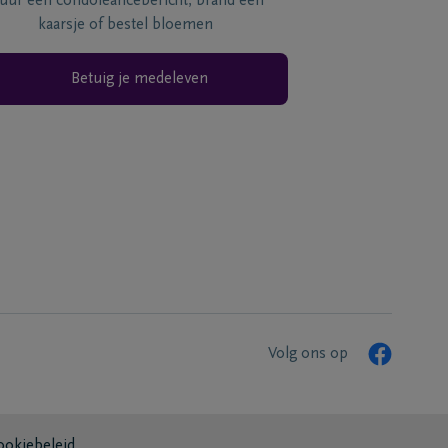
tuur een condoléancebericht, brand een
kaarsje of bestel bloemen
Betuig je medeleven
Volg ons op
ookiebeleid