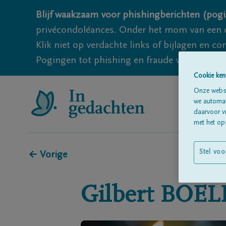
Blijf waakzaam voor phishingberichten (pogi
privécondoléances. Onder het mom van een c
Klik niet op verdachte links of bijlagen en 
Pogingen tot phishing en fraude vallen echter
Cookie ken
Onze websi
we automati
daarvoor v
met het ops
Stel voo
← Vorige
Gilbert
BOEL