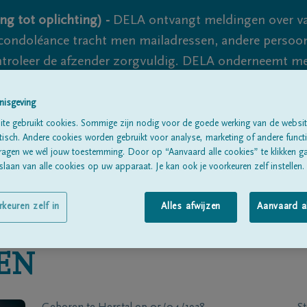
ng tot oplichting) -
DELA ontvangt meldingen over va
ondoléance tracht men mailadressen, andere persoon
controleer de afzender zorgvuldig. DELA onderneemt m
 nooit volledig uit te sluiten, dus blijf waakzaam.
nisgeving
te gebruikt cookies. Sommige zijn nodig voor de goede werking van de websit
sch. Andere cookies worden gebruikt voor analyse, marketing of andere functio
Alle rouwberichten
Over ons
B
ragen we wél jouw toestemming. Door op “Aanvaard alle cookies” te klikken g
laan van alle cookies op uw apparaat. Je kan ook je voorkeuren zelf instellen.
rkeuren zelf in
Alles afwijzen
Aanvaard a
EN