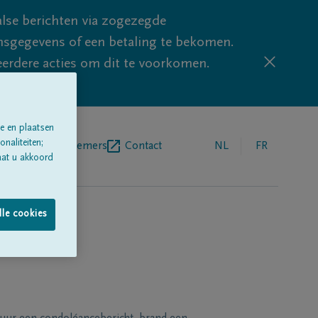
lse berichten via zogezegde
sgegevens of een betaling te bekomen.
eerdere acties om dit te voorkomen.
e en plaatsen
naliteiten;
egrafenisondernemers
Contact
NL
FR
aat u akkoord
lle cookies