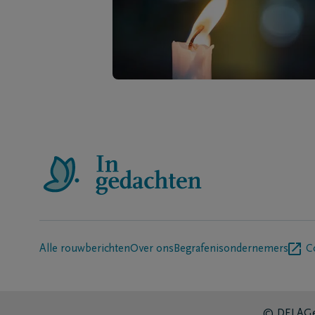
Alle rouwberichten
Over ons
Begrafenisondernemers
C
© DELA
Ge