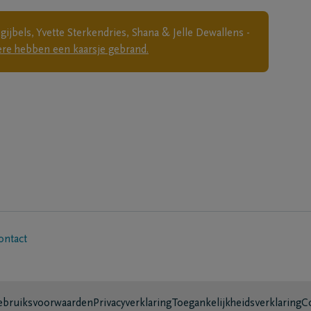
gijbels, Yvette Sterkendries, Shana & Jelle Dewallens -
ere
hebben een kaarsje gebrand.
ontact
bruiksvoorwaarden
Privacyverklaring
Toegankelijkheidsverklaring
C