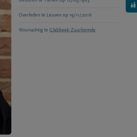
Geboren te
Tienen
op
12/05/1963
Overleden te
Leuven
op
19/11/2016
Woonachtig te
Glabbeek-Zuurbemde