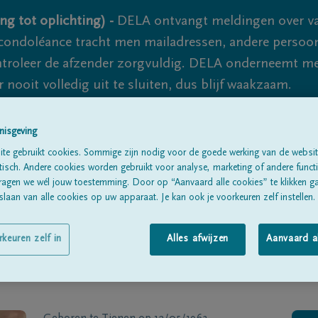
ng tot oplichting) -
DELA ontvangt meldingen over va
ondoléance tracht men mailadressen, andere persoon
controleer de afzender zorgvuldig. DELA onderneemt m
 nooit volledig uit te sluiten, dus blijf waakzaam.
nisgeving
Alle rouwberichten
Over ons
B
te gebruikt cookies. Sommige zijn nodig voor de goede werking van de websit
sch. Andere cookies worden gebruikt voor analyse, marketing of andere functio
ragen we wél jouw toestemming. Door op “Aanvaard alle cookies” te klikken g
laan van alle cookies op uw apparaat. Je kan ook je voorkeuren zelf instellen.
rkeuren zelf in
Alles afwijzen
Aanvaard a