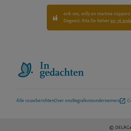
erik vos, willy en martine coppers-
Degeest, Rita De Kelver
en
36
and
Alle rouwberichten
Over ons
Begrafenisondernemers
C
© DELA
Ge