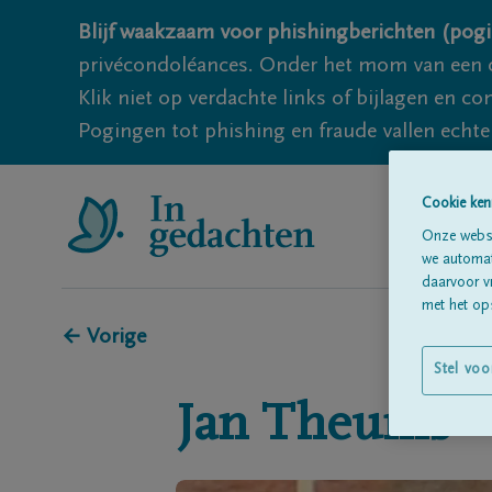
Blijf waakzaam voor phishingberichten (pogi
privécondoléances. Onder het mom van een c
Klik niet op verdachte links of bijlagen en 
Pogingen tot phishing en fraude vallen echter
Cookie ken
Onze websi
we automati
daarvoor v
met het ops
← Vorige
Stel voo
Jan
Theunis