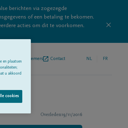
lse berichten via zogezegde
sgegevens of een betaling te bekomen.
eerdere acties om dit te voorkomen.
egrafenisondernemers
Contact
NL
FR
e en plaatsen
naliteiten;
aat u akkoord
lle cookies
Overleden
19/11/2016