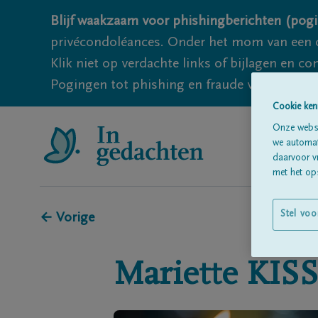
Blijf waakzaam voor phishingberichten (pogi
privécondoléances. Onder het mom van een c
Klik niet op verdachte links of bijlagen en 
Pogingen tot phishing en fraude vallen echter
Cookie ken
Onze websi
we automati
daarvoor v
met het ops
Stel voo
← Vorige
Mariette
KIS