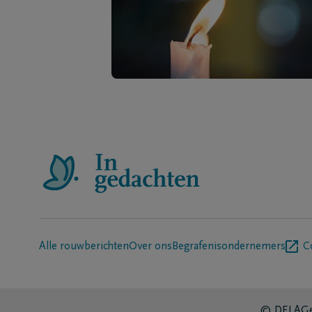
Alle rouwberichten
Over ons
Begrafenisondernemers
C
© DELA
Ge