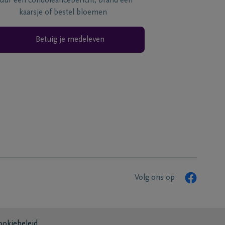
tuur een condoléancebericht, brand een
kaarsje of bestel bloemen
Betuig je medeleven
Volg ons op
ookiebeleid