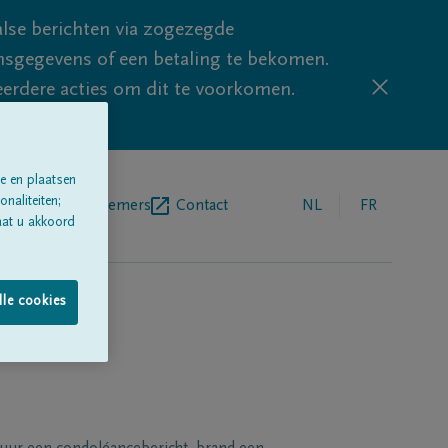
lse berichten via zogezegde
sgegevens of een betaling te bekomen.
eerdere acties om dit te voorkomen.
e en plaatsen
naliteiten;
egrafenisondernemers
Contact
NL
FR
aat u akkoord
lle cookies