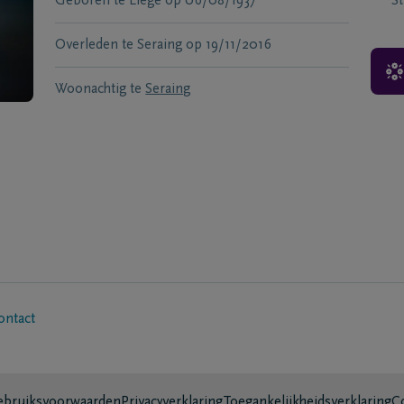
Geboren te
Liège
op
06/08/1937
S
Overleden te
Seraing
op
19/11/2016
Woonachtig te
Seraing
ontact
bruiksvoorwaarden
Privacyverklaring
Toegankelijkheidsverklaring
C