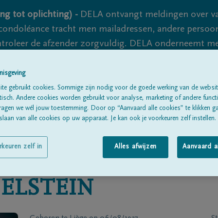
ng tot oplichting) -
DELA ontvangt meldingen over va
ondoléance tracht men mailadressen, andere persoon
controleer de afzender zorgvuldig. DELA onderneemt m
 nooit volledig uit te sluiten, dus blijf waakzaam.
nisgeving
te gebruikt cookies. Sommige zijn nodig voor de goede werking van de websit
sch. Andere cookies worden gebruikt voor analyse, marketing of andere functio
Alle rouwberichten
Over ons
B
ragen we wél jouw toestemming. Door op “Aanvaard alle cookies” te klikken g
laan van alle cookies op uw apparaat. Je kan ook je voorkeuren zelf instellen.
rkeuren zelf in
Alles afwijzen
Aanvaard a
SELSTEIN