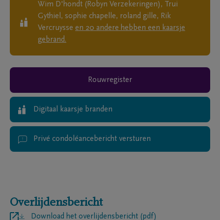
Wim D'hondt (Robyn Verzekeringen), Trui
Gythiel, sophie chapelle, roland gille, Rik
Vercruysse
en
20
andere
hebben een kaarsje
gebrand.
Rouwregister
Digitaal kaarsje branden
Privé condoléancebericht versturen
Overlijdensbericht
Download het overlijdensbericht (pdf)