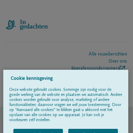
Alle rouwberichten
Over ons
Begrafenisondernemers
Contact
Cookie kennisgeving
Onze website gebruikt cookies. Sommige zijn nodig voor de
goede werking van de website en plaatsen we automatisch. Andere
Volg ons op
cookies worden gebruikt voor analyse, marketing of andere
functionaliteiten; daarvoor vragen we wél jouw toestemming. Door
op “Aanvaard alle cookies” te klikken gaat u akkoord met het
© DELA
opslaan van alle cookies op uw apparaat. Je kan ook je
voorkeuren zelf instellen.
Gebruiksvoorwaarden