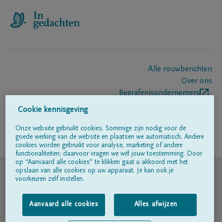
Alle rouwberichten
Over ons
Begrafenisondernemers
Contact
Cookie kennisgeving
Onze website gebruikt cookies. Sommige zijn nodig voor de
goede werking van de website en plaatsen we automatisch. Andere
Volg ons op
cookies worden gebruikt voor analyse, marketing of andere
functionaliteiten; daarvoor vragen we wél jouw toestemming. Door
op “Aanvaard alle cookies” te klikken gaat u akkoord met het
© DELA
opslaan van alle cookies op uw apparaat. Je kan ook je
voorkeuren zelf instellen.
Gebruiksvoorwaarden
Aanvaard alle cookies
Alles afwijzen
Privacyverklaring