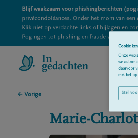
Blijf waakzaam voor phishingberichten (pogi
privécondoléances. Onder het mom van een c
Klik niet op verdachte links of bijlagen en 
Pogingen tot phishing en fraude vallen echter
Cookie ken
Onze websi
we automati
daarvoor v
met het ops
Stel voo
← Vorige
Marie-Charlot