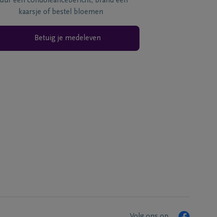
tuur een condoléancebericht, brand een
kaarsje of bestel bloemen
Betuig je medeleven
Volg ons op