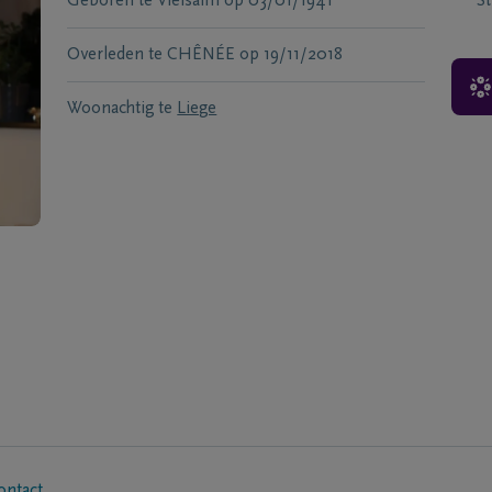
Geboren te
Vielsalm
op
03/01/1941
S
Overleden te
CHÊNÉE
op
19/11/2018
Woonachtig te
Liege
ontact