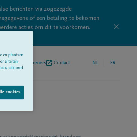
lse berichten via zogezegde
sgegevens of een betaling te bekomen.
eerdere acties om dit te voorkomen.
e en plaatsen
naliteiten;
egrafenisondernemers
Contact
NL
FR
aat u akkoord
lle cookies