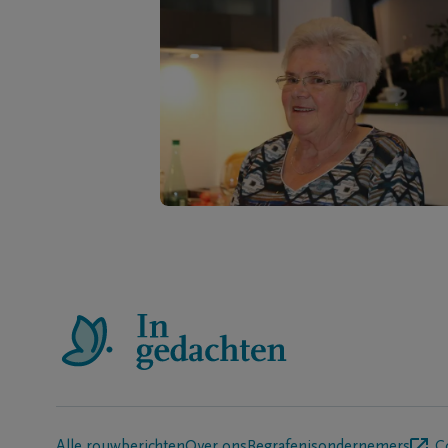
Alle rouwberichten
Over ons
Begrafenisondernemers
C