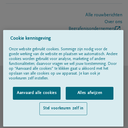
Alle rouwberichten
Over ons
Begrafenisondernemers
Contact
Cookie kennisgeving
Onze website gebruikt cookies. Sommige zijn nodig voor de
goede werking van de website en plaatsen we automatisch. Andere
Volg ons op
cookies worden gebruikt voor analyse, marketing of andere
functionaliteiten; daarvoor vragen we wél jouw toestemming. Door
op “Aanvaard alle cookies” te klikken gaat u akkoord met het
© DELA
opslaan van alle cookies op uw apparaat. Je kan ook je
voorkeuren zelf instellen.
Gebruiksvoorwaarden
Aanvaard alle cookies
Alles afwijzen
Privacyverklaring
Stel voorkeuren zelf in
Toegankelijkheidsverklaring
Cookiebeleid