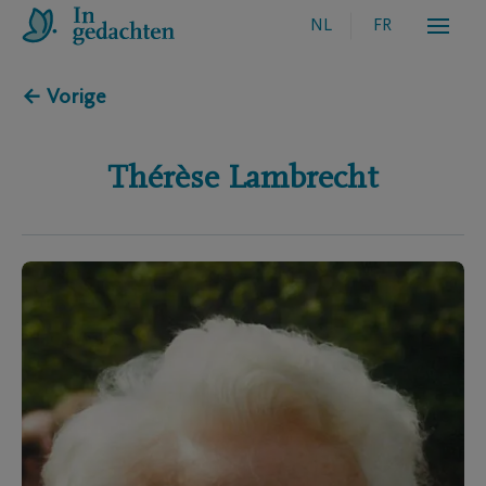
NL
FR
← Vorige
Thérèse
Lambrecht