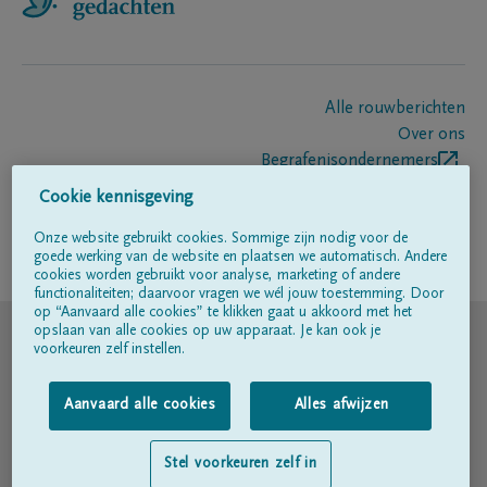
Alle rouwberichten
Over ons
Begrafenisondernemers
Contact
Cookie kennisgeving
Onze website gebruikt cookies. Sommige zijn nodig voor de
goede werking van de website en plaatsen we automatisch. Andere
Volg ons op
cookies worden gebruikt voor analyse, marketing of andere
functionaliteiten; daarvoor vragen we wél jouw toestemming. Door
op “Aanvaard alle cookies” te klikken gaat u akkoord met het
© DELA
opslaan van alle cookies op uw apparaat. Je kan ook je
voorkeuren zelf instellen.
Gebruiksvoorwaarden
Aanvaard alle cookies
Alles afwijzen
Privacyverklaring
Stel voorkeuren zelf in
Toegankelijkheidsverklaring