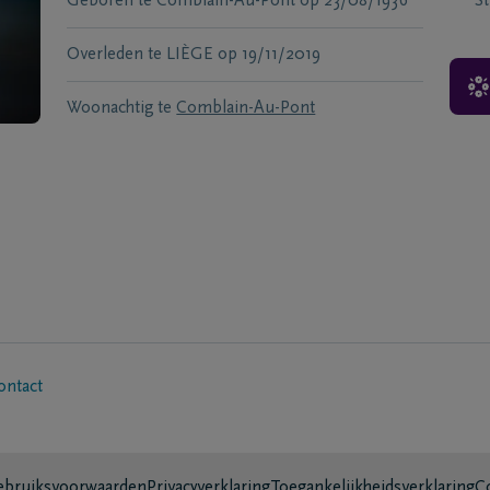
Geboren te
Comblain-Au-Pont
op
23/08/1936
S
Overleden te
LIÈGE
op
19/11/2019
Woonachtig te
Comblain-Au-Pont
ontact
bruiksvoorwaarden
Privacyverklaring
Toegankelijkheidsverklaring
C