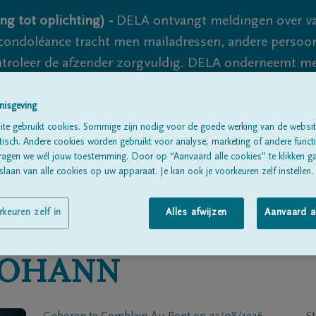
ng tot oplichting) -
DELA ontvangt meldingen over va
ondoléance tracht men mailadressen, andere persoon
controleer de afzender zorgvuldig. DELA onderneemt m
 nooit volledig uit te sluiten, dus blijf waakzaam.
nisgeving
te gebruikt cookies. Sommige zijn nodig voor de goede werking van de websit
sch. Andere cookies worden gebruikt voor analyse, marketing of andere functio
Alle rouwberichten
Over ons
B
ragen we wél jouw toestemming. Door op “Aanvaard alle cookies” te klikken g
laan van alle cookies op uw apparaat. Je kan ook je voorkeuren zelf instellen.
rkeuren zelf in
Alles afwijzen
Aanvaard a
JOHANN