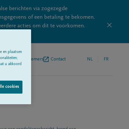
lse berichten via zogezegde
sgegevens of een betaling te bekomen.
eerdere acties om dit te voorkomen.
e en plaatsen
naliteiten;
egrafenisondernemers
Contact
NL
FR
aat u akkoord
lle cookies