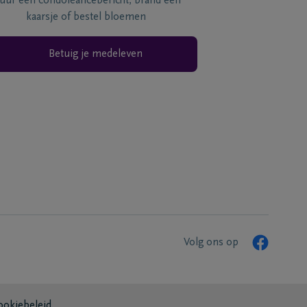
tuur een condoléancebericht, brand een
kaarsje of bestel bloemen
Betuig je medeleven
Volg ons op
ookiebeleid