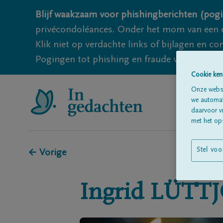
Blijf waakzaam voor phishingberichten (pogi
privécondoléances. Onder het mom van een c
Klik niet op verdachte links of bijlagen en 
Pogingen tot phishing en fraude vallen echter
Cookie ken
Onze websi
we automati
daarvoor v
met het ops
Stel voo
← Vorige
Ingrid
LÜTT