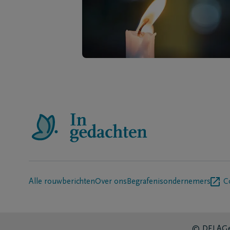
Alle rouwberichten
Over ons
Begrafenisondernemers
C
© DELA
Ge