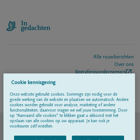
Alle rouwberichten
Over ons
Begrafenisondernemers
Contact
Cookie kennisgeving
Onze website gebruikt cookies. Sommige zijn nodig voor de
goede werking van de website en plaatsen we automatisch. Andere
Volg ons op
cookies worden gebruikt voor analyse, marketing of andere
functionaliteiten; daarvoor vragen we wél jouw toestemming. Door
op “Aanvaard alle cookies” te klikken gaat u akkoord met het
© DELA
opslaan van alle cookies op uw apparaat. Je kan ook je
voorkeuren zelf instellen.
Gebruiksvoorwaarden