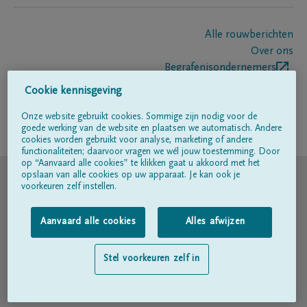
Alle rouwberichten
Over ons
Begrafenisondernemers
Contact
Cookie kennisgeving
Onze website gebruikt cookies. Sommige zijn nodig voor de
goede werking van de website en plaatsen we automatisch. Andere
Volg ons op
cookies worden gebruikt voor analyse, marketing of andere
functionaliteiten; daarvoor vragen we wél jouw toestemming. Door
op “Aanvaard alle cookies” te klikken gaat u akkoord met het
© DELA
opslaan van alle cookies op uw apparaat. Je kan ook je
voorkeuren zelf instellen.
Gebruiksvoorwaarden
Aanvaard alle cookies
Alles afwijzen
Privacyverklaring
Stel voorkeuren zelf in
Toegankelijkheidsverklaring
Cookiebeleid