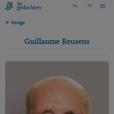
NL
FR
← Vorige
Guillaume
Reusens