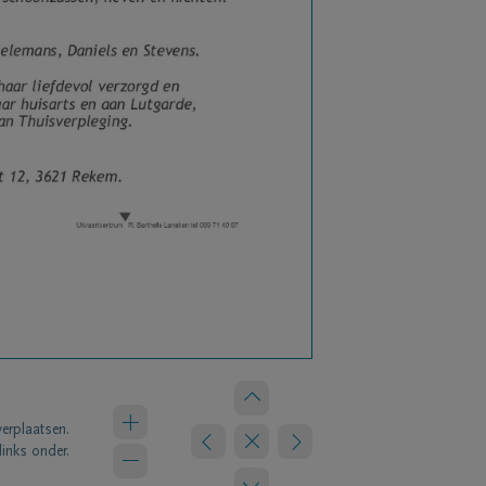
verplaatsen.
links onder.