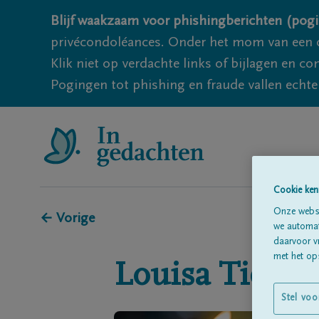
Blijf waakzaam voor phishingberichten (pogi
privécondoléances. Onder het mom van een c
Klik niet op verdachte links of bijlagen en 
Pogingen tot phishing en fraude vallen echter
Cookie ken
Onze websi
← Vorige
we automati
daarvoor v
met het ops
Louisa
Tiele
Stel voo