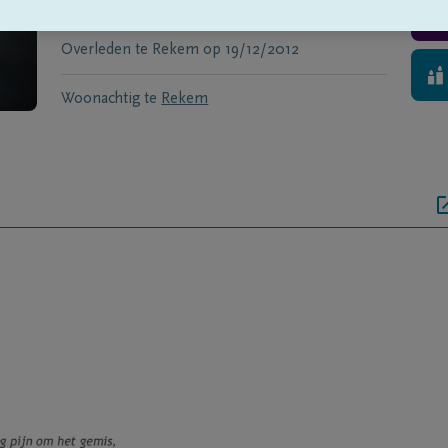
Geboren te
Achel
op
11/12/1934
Overleden te
Rekem
op
19/12/2012
Woonachtig te
Rekem