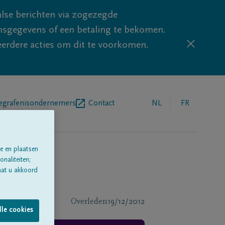
lse berichten via zogezegde
sgegevens of een betaling te bekomen.
eerdere acties om dit te voorkomen.
egrafenisondernemers
Contact
NL
FR
e en plaatsen
naliteiten;
aat u akkoord
Overleden
19/12/2012
lle cookies