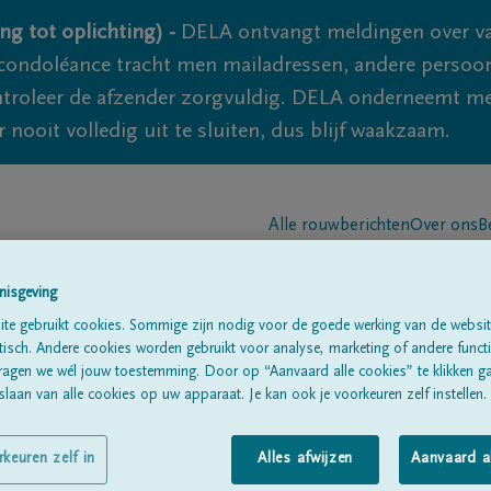
ng tot oplichting) -
DELA ontvangt meldingen over va
ondoléance tracht men mailadressen, andere persoon
controleer de afzender zorgvuldig. DELA onderneemt m
 nooit volledig uit te sluiten, dus blijf waakzaam.
Alle rouwberichten
Over ons
B
nisgeving
te gebruikt cookies. Sommige zijn nodig voor de goede werking van de websit
sch. Andere cookies worden gebruikt voor analyse, marketing of andere functio
ragen we wél jouw toestemming. Door op “Aanvaard alle cookies” te klikken g
laan van alle cookies op uw apparaat. Je kan ook je voorkeuren zelf instellen.
mans
rkeuren zelf in
Alles afwijzen
Aanvaard a