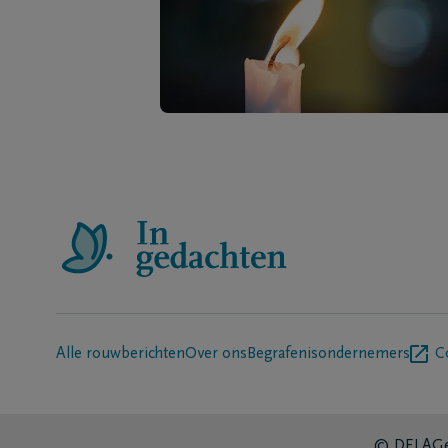
Alle rouwberichten
Over ons
Begrafenisondernemers
C
© DELA
Ge