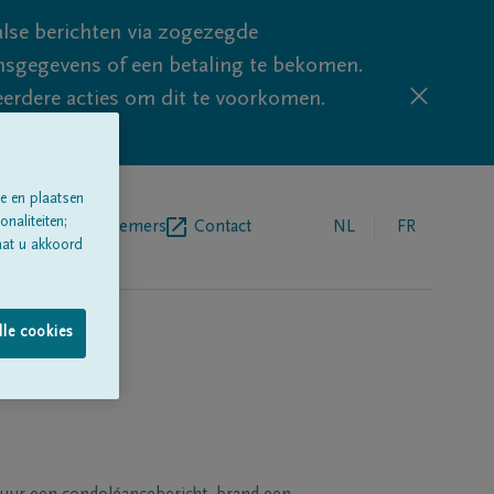
lse berichten via zogezegde
sgegevens of een betaling te bekomen.
eerdere acties om dit te voorkomen.
e en plaatsen
naliteiten;
egrafenisondernemers
Contact
NL
FR
aat u akkoord
lle cookies