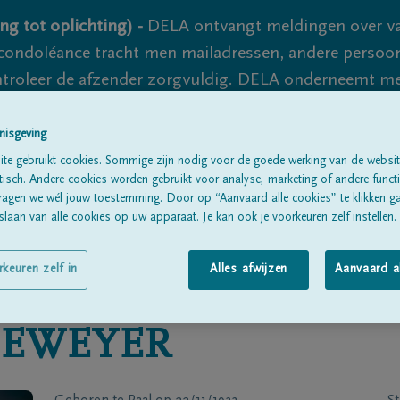
ng tot oplichting) -
DELA ontvangt meldingen over va
ondoléance tracht men mailadressen, andere persoon
controleer de afzender zorgvuldig. DELA onderneemt m
 nooit volledig uit te sluiten, dus blijf waakzaam.
nisgeving
te gebruikt cookies. Sommige zijn nodig voor de goede werking van de websit
sch. Andere cookies worden gebruikt voor analyse, marketing of andere functio
Alle rouwberichten
Over ons
B
ragen we wél jouw toestemming. Door op “Aanvaard alle cookies” te klikken g
laan van alle cookies op uw apparaat. Je kan ook je voorkeuren zelf instellen.
rkeuren zelf in
Alles afwijzen
Aanvaard a
EWEYER