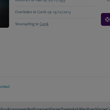
Geboren te
Paal
op
22/11/1933
S
Overleden te
Genk
op
19/12/2013
Woonachtig te
Genk
ontact
bruiksvoorwaarden
Privacyverklaring
Toegankelijkheidsverklaring
C