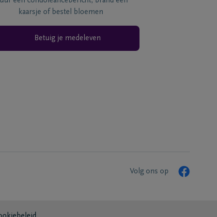
tuur een condoléancebericht, brand een
kaarsje of bestel bloemen
Betuig je medeleven
Volg ons op
ookiebeleid