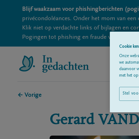
Blijf waakzaam voor phishingberichten (pogi
privécondoléances. Onder het mom van een c
Klik niet op verdachte links of bijlagen en 
Pogingen tot phishing en fraude vallen echter
Cookie ken
Onze websi
we automati
daarvoor v
met het ops
Stel voo
← Vorige
Gerard
VAND