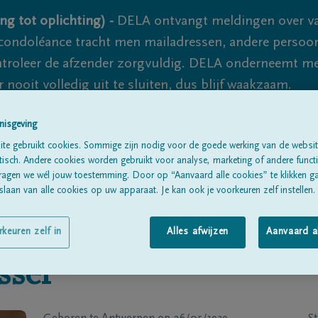
ng tot oplichting) -
DELA ontvangt meldingen over va
ondoléance tracht men mailadressen, andere persoon
controleer de afzender zorgvuldig. DELA onderneemt m
 nooit volledig uit te sluiten, dus blijf waakzaam.
nisgeving
Alle rouwberichten
Over ons
B
te gebruikt cookies. Sommige zijn nodig voor de goede werking van de websit
sch. Andere cookies worden gebruikt voor analyse, marketing of andere functio
ragen we wél jouw toestemming. Door op “Aanvaard alle cookies” te klikken g
laan van alle cookies op uw apparaat. Je kan ook je voorkeuren zelf instellen.
rkeuren zelf in
Alles afwijzen
Aanvaard a
ssel