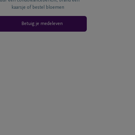
tuur een condoléancebericht, brand een
kaarsje of bestel bloemen
Betuig je medeleven