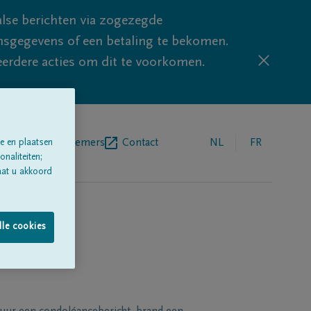
lse berichten via zogezegde
sgegevens of een betaling te bekomen.
eerdere acties om dit te voorkomen.
egrafenisondernemers
Contact
NL
FR
e en plaatsen
naliteiten;
aat u akkoord
lle cookies