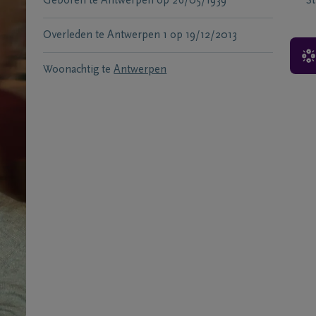
Geboren te
Antwerpen
op
26/05/1939
S
Overleden te
Antwerpen 1
op
19/12/2013
Woonachtig te
Antwerpen