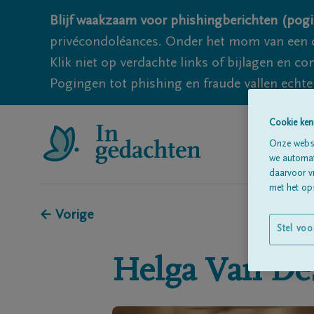
Blijf waakzaam voor phishingberichten (pogi
privécondoléances. Onder het mom van een c
Klik niet op verdachte links of bijlagen en 
Pogingen tot phishing en fraude vallen echter
Cookie ken
Onze websi
we automati
daarvoor v
met het ops
← Vorige
Stel voo
Helga
Van De