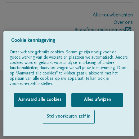
Alle rouwberichten
Over ons
Begrafenisondernemers
Contact
Cookie kennisgeving
Onze website gebruikt cookies. Sommige zijn nodig voor de
goede werking van de website en plaatsen we automatisch. Andere
Volg ons op
cookies worden gebruikt voor analyse, marketing of andere
functionaliteiten; daarvoor vragen we wél jouw toestemming. Door
op “Aanvaard alle cookies” te klikken gaat u akkoord met het
© DELA
opslaan van alle cookies op uw apparaat. Je kan ook je
voorkeuren zelf instellen.
Gebruiksvoorwaarden
Aanvaard alle cookies
Alles afwijzen
Privacyverklaring
Stel voorkeuren zelf in
Toegankelijkheidsverklaring
Cookiebeleid