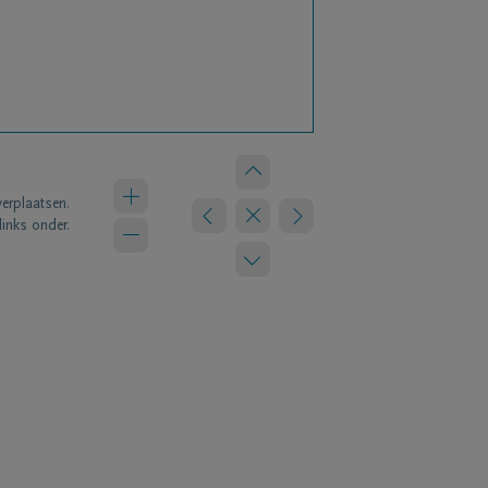
verplaatsen.
links onder.