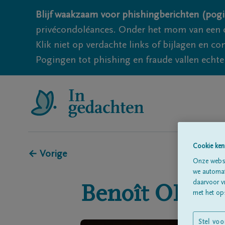
Blijf waakzaam voor phishingberichten (pogi
privécondoléances. Onder het mom van een c
Klik niet op verdachte links of bijlagen en 
Pogingen tot phishing en fraude vallen echter
Cookie ken
← Vorige
Onze websi
we automati
daarvoor v
Benoît
ORBA
met het ops
Stel voo