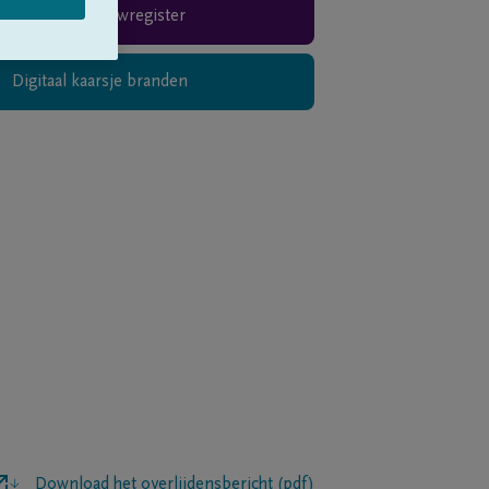
Rouwregister
Digitaal kaarsje branden
Download het overlijdensbericht (pdf)