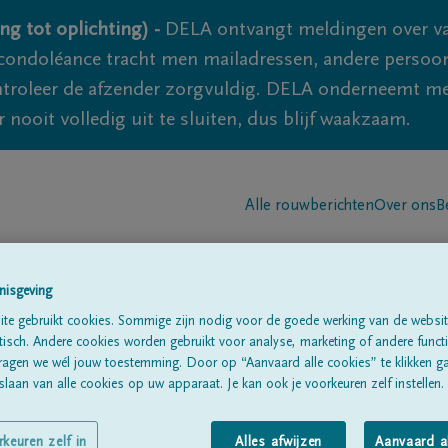
ng tot oplichting) -
DELA ontvangt meldingen over va
ondoléance tracht men mailadressen, andere persoon
controleer de afzender zorgvuldig. DELA onderneemt m
 nooit volledig uit te sluiten, dus blijf waakzaam.
Alle rouwberichten
Over ons
B
nisgeving
te gebruikt cookies. Sommige zijn nodig voor de goede werking van de websit
sch. Andere cookies worden gebruikt voor analyse, marketing of andere functio
ragen we wél jouw toestemming. Door op “Aanvaard alle cookies” te klikken g
N
laan van alle cookies op uw apparaat. Je kan ook je voorkeuren zelf instellen.
rkeuren zelf in
Alles afwijzen
Aanvaard a