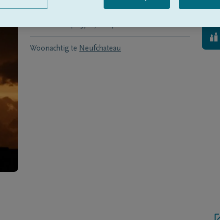
Geboren te
Neufchateau
op
08/05/1950
Overleden
op
19/12/2014
Woonachtig te
Neufchateau