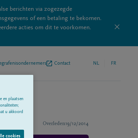
lse berichten via zogezegde
sgegevens of een betaling te bekomen.
eerdere acties om dit te voorkomen.
egrafenisondernemers
Contact
NL
FR
e en plaatsen
naliteiten;
aat u akkoord
Overleden
19/12/2014
lle cookies