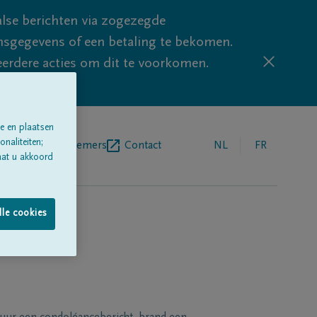
lse berichten via zogezegde
sgegevens of een betaling te bekomen.
eerdere acties om dit te voorkomen.
e en plaatsen
naliteiten;
egrafenisondernemers
Contact
NL
FR
aat u akkoord
lle cookies