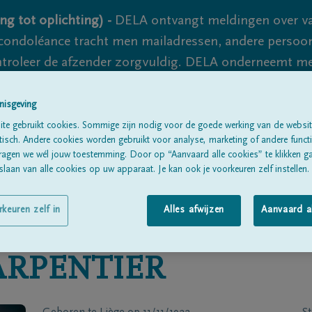
ng tot oplichting) -
DELA ontvangt meldingen over va
ondoléance tracht men mailadressen, andere persoon
controleer de afzender zorgvuldig. DELA onderneemt m
 nooit volledig uit te sluiten, dus blijf waakzaam.
nisgeving
te gebruikt cookies. Sommige zijn nodig voor de goede werking van de websit
sch. Andere cookies worden gebruikt voor analyse, marketing of andere functio
Alle rouwberichten
Over ons
B
ragen we wél jouw toestemming. Door op “Aanvaard alle cookies” te klikken g
laan van alle cookies op uw apparaat. Je kan ook je voorkeuren zelf instellen.
rkeuren zelf in
Alles afwijzen
Aanvaard a
ARPENTIER