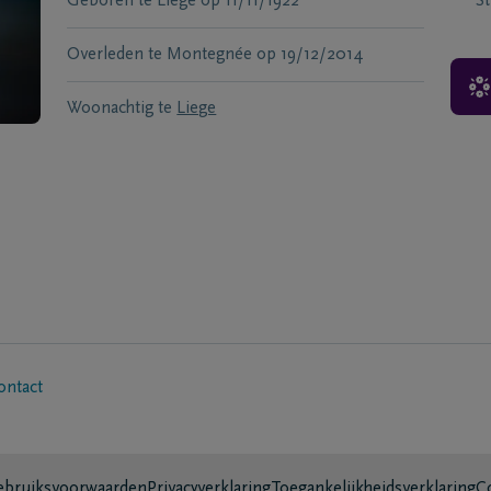
Geboren te
Liège
op
11/11/1922
S
Overleden te
Montegnée
op
19/12/2014
Woonachtig te
Liege
ontact
bruiksvoorwaarden
Privacyverklaring
Toegankelijkheidsverklaring
C