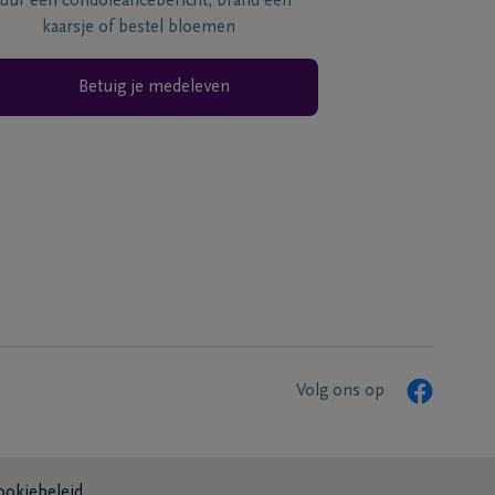
tuur een condoléancebericht, brand een
kaarsje of bestel bloemen
Betuig je medeleven
Volg ons op
ookiebeleid