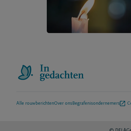
Alle rouwberichten
Over ons
Begrafenisondernemers
C
© DELA
Ge