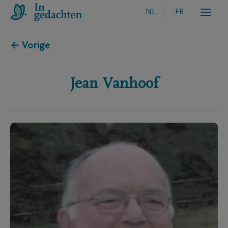
NL
FR
← Vorige
Jean
Vanhoof