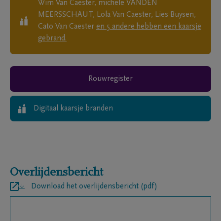
Wim Van Caester, michele VANDEN
MEERSSCHAUT, Lola Van Caester, Lies Buysen,
Cato Van Caester
en
5
andere
hebben een kaarsje
gebrand.
Rouwregister
Digitaal kaarsje branden
Overlijdensbericht
Download het overlijdensbericht (pdf)