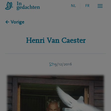
NL
FR
← Vorige
Henri
Van Caester
19/12/2016