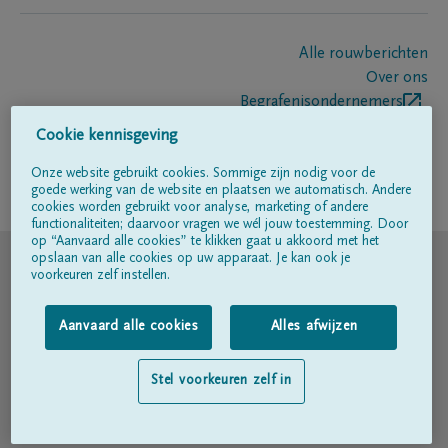
Alle rouwberichten
Over ons
Begrafenisondernemers
Contact
Cookie kennisgeving
Onze website gebruikt cookies. Sommige zijn nodig voor de
goede werking van de website en plaatsen we automatisch. Andere
Volg ons op
cookies worden gebruikt voor analyse, marketing of andere
functionaliteiten; daarvoor vragen we wél jouw toestemming. Door
op “Aanvaard alle cookies” te klikken gaat u akkoord met het
© DELA
opslaan van alle cookies op uw apparaat. Je kan ook je
voorkeuren zelf instellen.
Gebruiksvoorwaarden
Aanvaard alle cookies
Alles afwijzen
Privacyverklaring
Stel voorkeuren zelf in
Toegankelijkheidsverklaring
Cookiebeleid