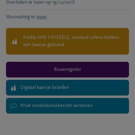
Overleden te
Ieper
op
19/12/2016
Woonachtig te
Ieper
Freddy VAN CAYSEELE, Leonard Lefére
hebben
een kaarsje gebrand.
Rouwregister
Digitaal kaarsje branden
Privé condoléancebericht versturen