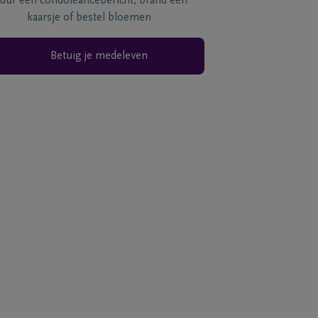
tuur een condoléancebericht, brand een
kaarsje of bestel bloemen
Betuig je medeleven