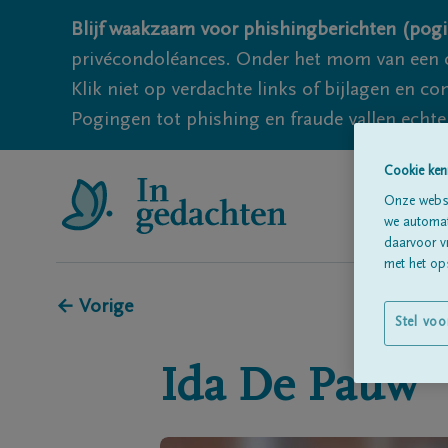
Blijf waakzaam voor phishingberichten (pogi
privécondoléances. Onder het mom van een c
Klik niet op verdachte links of bijlagen en 
Pogingen tot phishing en fraude vallen echter
Cookie ken
Onze websi
we automati
daarvoor v
met het ops
← Vorige
Stel voo
Ida
De Pauw