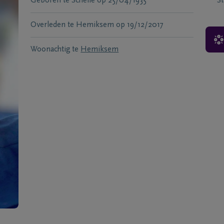
Geboren te
Schelle
op
25/04/1935
S
Overleden te
Hemiksem
op
19/12/2017
Woonachtig te
Hemiksem