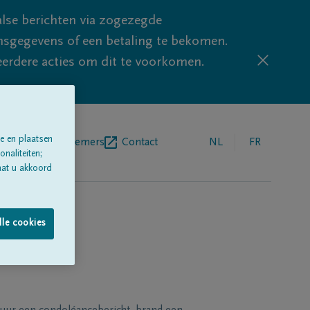
lse berichten via zogezegde
sgegevens of een betaling te bekomen.
eerdere acties om dit te voorkomen.
e en plaatsen
egrafenisondernemers
Contact
NL
FR
naliteiten;
aat u akkoord
lle cookies