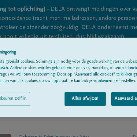
ng tot oplichting) -
DELA ontvangt meldingen over va
ondoléance tracht men mailadressen, andere persoon
controleer de afzender zorgvuldig. DELA onderneemt m
 nooit volledig uit te sluiten, dus blijf waakzaam.
nisgeving
te gebruikt cookies. Sommige zijn nodig voor de goede werking van de websit
Alle rouwberichten
Over ons
B
sch. Andere cookies worden gebruikt voor analyse, marketing of andere functio
ragen we wél jouw toestemming. Door op “Aanvaard alle cookies” te klikken g
laan van alle cookies op uw apparaat. Je kan ook je voorkeuren zelf instellen.
rkeuren zelf in
Alles afwijzen
Aanvaard a