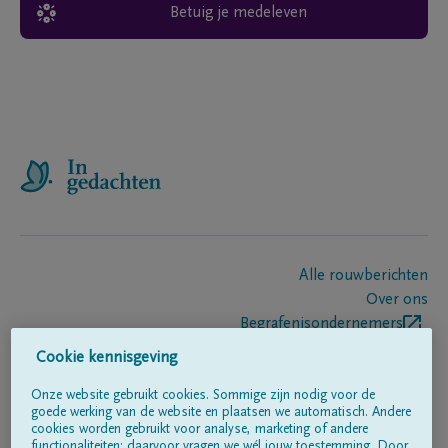
Betuig je medeleven
Alle rouwberichten
Over ons
Begrafenisondernemers
Contact
Cookie kennisgeving
Onze website gebruikt cookies. Sommige zijn nodig voor de
goede werking van de website en plaatsen we automatisch. Andere
Volg ons op
cookies worden gebruikt voor analyse, marketing of andere
functionaliteiten; daarvoor vragen we wél jouw toestemming. Door