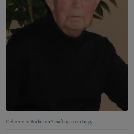
Geboren te
Borkel en Schaft
op
11/01/1935