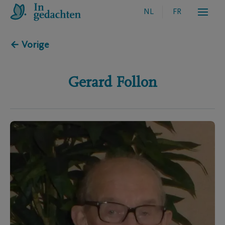
NL
FR
← Vorige
Gerard
Follon