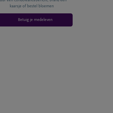
tuur een condoléancebericht, brand een
kaarsje of bestel bloemen
Betuig je medeleven