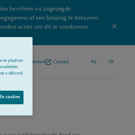
lse berichten via zogezegde
sgegevens of een betaling te bekomen.
eerdere acties om dit te voorkomen.
e en plaatsen
egrafenisondernemers
Contact
NL
FR
naliteiten;
aat u akkoord
lle cookies