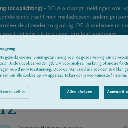
ng tot oplichting) -
DELA ontvangt meldingen over va
ondoléance tracht men mailadressen, andere persoon
controleer de afzender zorgvuldig. DELA onderneemt m
 nooit volledig uit te sluiten, dus blijf waakzaam.
nisgeving
te gebruikt cookies. Sommige zijn nodig voor de goede werking van de websit
Alle rouwberichten
Over ons
B
sch. Andere cookies worden gebruikt voor analyse, marketing of andere functio
ragen we wél jouw toestemming. Door op “Aanvaard alle cookies” te klikken g
laan van alle cookies op uw apparaat. Je kan ook je voorkeuren zelf instellen.
rkeuren zelf in
Alles afwijzen
Aanvaard a
TZ