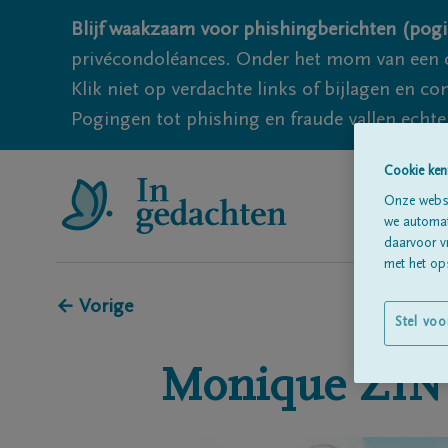
Blijf waakzaam voor phishingberichten (pogi
privécondoléances. Onder het mom van een c
Klik niet op verdachte links of bijlagen en 
Pogingen tot phishing en fraude vallen echter
Cookie ken
Onze websi
we automati
daarvoor v
met het ops
← Vorige
Stel voo
Monique
ZIN