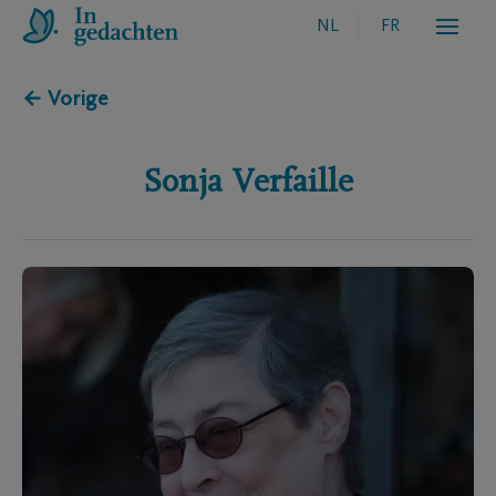
NL
FR
← Vorige
Sonja
Verfaille