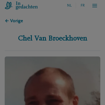
NL
FR
← Vorige
Chel
Van Broeckhoven