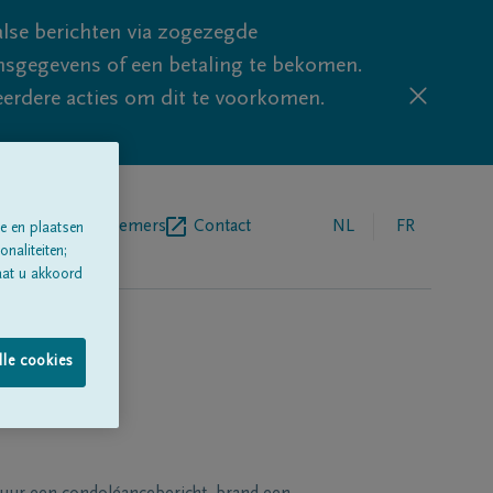
lse berichten via zogezegde
sgegevens of een betaling te bekomen.
eerdere acties om dit te voorkomen.
egrafenisondernemers
Contact
NL
FR
e en plaatsen
naliteiten;
aat u akkoord
lle cookies