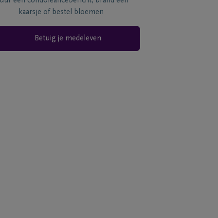
tuur een condoléancebericht, brand een
kaarsje of bestel bloemen
Betuig je medeleven