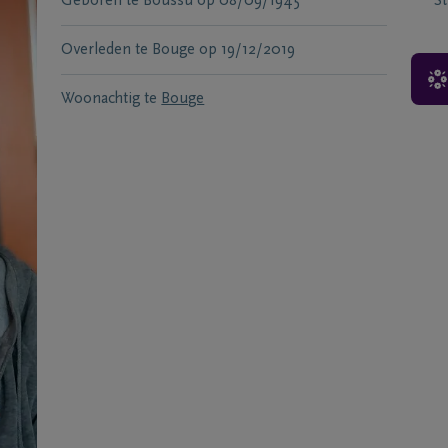
Geboren te
Boussu
op
08/09/1945
S
Overleden te
Bouge
op
19/12/2019
Woonachtig te
Bouge