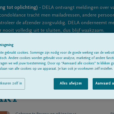
ng tot oplichting) -
DELA ontvangt meldingen over va
ondoléance tracht men mailadressen, andere persoon
controleer de afzender zorgvuldig. DELA onderneemt m
 nooit volledig uit te sluiten, dus blijf waakzaam.
nisgeving
Alle rouwberichten
Over ons
B
te gebruikt cookies. Sommige zijn nodig voor de goede werking van de websit
sch. Andere cookies worden gebruikt voor analyse, marketing of andere functio
ragen we wél jouw toestemming. Door op “Aanvaard alle cookies” te klikken g
laan van alle cookies op uw apparaat. Je kan ook je voorkeuren zelf instellen.
rkeuren zelf in
Alles afwijzen
Aanvaard a
ART