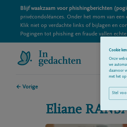
Blijf waakzaam voor phishingberichten (pogi
privécondoléances. Onder het mom van een c
Klik niet op verdachte links of bijlagen en 
Pogingen tot phishing en fraude vallen echter
Cookie ken
Onze websi
we automati
daarvoor v
met het ops
← Vorige
Stel voo
Eliane
RANS