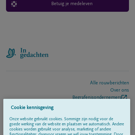
Betuig je medeleven
Alle rouwberichten
Over ons
Begrafenisondernemers
Contact
Cookie kennisgeving
Onze website gebruikt cookies. Sommige zijn nodig voor de
goede werking van de website en plaatsen we automatisch. Andere
Volg ons op
cookies worden gebruikt voor analyse, marketing of andere
functionaliteiten; daarvoor vragen we wél jouw toestemming. Door